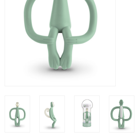
eten & drinken
knuffels
boeken
SALE
Blogs
Merken