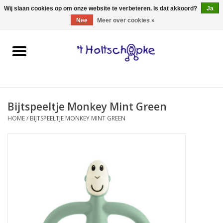
0 Artikelen - €0,00
Wij slaan cookies op om onze website te verbeteren. Is dat akkoord?
Ja
Nee
Meer over cookies »
Home
speelgoed
Bijtspeeltje Monkey Mint Green
spellen
HOME
/
BIJTSPEELTJE MONKEY MINT GREEN
onderweg
schmink & make-up
hebbedingen
kinderkamer