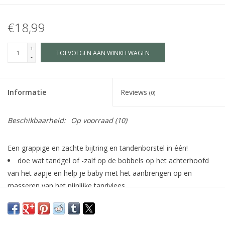
€18,99
+
TOEVOEGEN AAN WINKELWAGEN
-
Informatie
Reviews
(0)
Beschikbaarheid:
Op voorraad
(10)
Een grappige en zachte bijtring en tandenborstel in één!
doe wat tandgel of -zalf op de bobbels op het achterhoofd
van het aapje en help je baby met het aanbrengen op en
masseren van het pijnlijke tandvlees.
lief voor baby's tandvlees.
een hygiënische manier om tandgels aan te brengen.
helpt makkelijk bij het bereiken van pijnlijk tandvlees