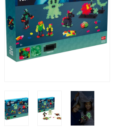
eten & drinken
knuffels
boeken
SALE
Blogs
Merken