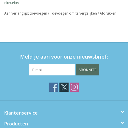
Plus-Plus
als onderweg
5+
Aan verlanglijst toevoegen
/
Toevoegen om te vergelijken
/
Afdrukken
LET OP: niet geschikt voor kinderen onder 3 jaar.
Verstikkingsgevaar!
Meld je aan voor onze nieuwsbrief:
ABONNEER
Klantenservice
Producten