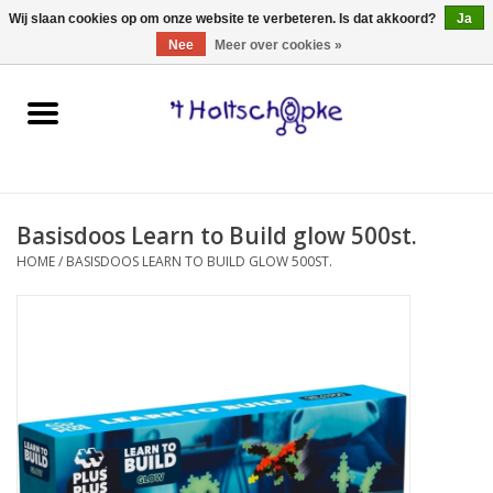
0 Artikelen - €0,00
Wij slaan cookies op om onze website te verbeteren. Is dat akkoord?
Ja
Nee
Meer over cookies »
Home
speelgoed
Basisdoos Learn to Build glow 500st.
spellen
HOME
/
BASISDOOS LEARN TO BUILD GLOW 500ST.
onderweg
schmink & make-up
hebbedingen
kinderkamer