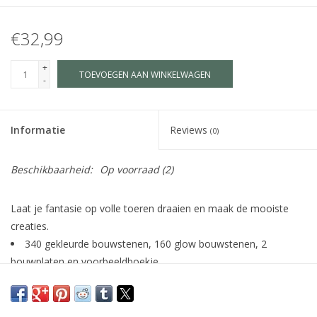
€32,99
+
TOEVOEGEN AAN WINKELWAGEN
-
Informatie
Reviews
(0)
Beschikbaarheid:
Op voorraad
(2)
Laat je fantasie op volle toeren draaien en maak de mooiste
creaties.
340 gekleurde bouwstenen, 160 glow bouwstenen, 2
bouwplaten en voorbeeldboekje
gemaakt van duurzaam, recyclebaar plastic
BPA- en ftalaatvrij
perfect voor eindeloos fantasierijk speelplezier, zowel thuis