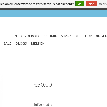
kies op om onze website te verbeteren. Is dat akkoord?
Ja
Nee
Meer 
el & webshop ✔ Gratis verzenden vanaf €75 ✔ Levertijd 1-3 we
SPELLEN
ONDERWEG
SCHMINK & MAKE-UP
HEBBEDINGE
SALE
BLOGS
MERKEN
€50,00
Informatie