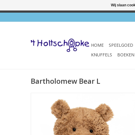
Wij slaan coo
✔ Wink
HOME
SPEELGOED
KNUFFELS
BOEKEN
Bartholomew Bear L