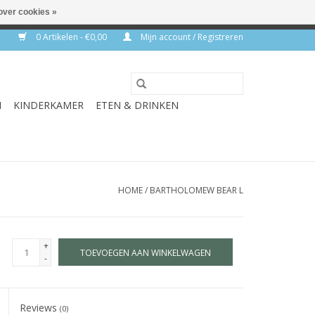
over cookies »
rkdagen
0 Artikelen - €0,00
Mijn account / Registreren
N
KINDERKAMER
ETEN & DRINKEN
HOME
/
BARTHOLOMEW BEAR L
+
TOEVOEGEN AAN WINKELWAGEN
-
Reviews
(0)