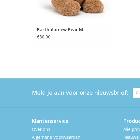
Bartholomew Bear M
€30,00
Meld je aan voor onze nieuwsbrief:
Klantenservice
Produ
Over ons
Alle pro
Algemene voorwaarden
Nieuwe 