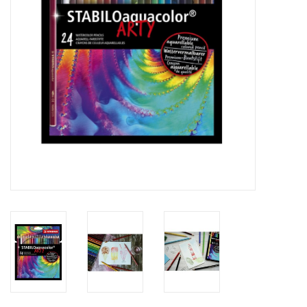
eten & drinken
knuffels
boeken
SALE
Blogs
Merken