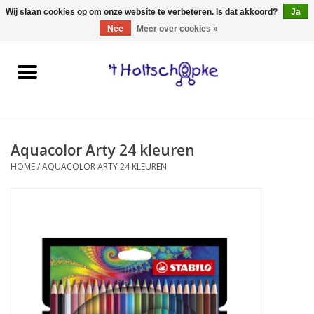
0 Artikelen - €0,00
Wij slaan cookies op om onze website te verbeteren. Is dat akkoord?
Ja
Nee
Meer over cookies »
Home
speelgoed
Aquacolor Arty 24 kleuren
spellen
HOME
/
AQUACOLOR ARTY 24 KLEUREN
onderweg
schmink & make-up
hebbedingen
kinderkamer