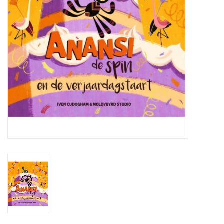
eten & drinken
knuffels
boeken
SALE
Blogs
Merken