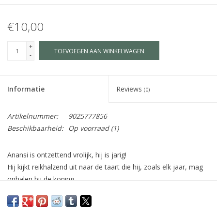
€10,00
+
TOEVOEGEN AAN WINKELWAGEN
-
Informatie
Reviews
(0)
Artikelnummer:
9025777856
Beschikbaarheid:
Op voorraad
(1)
Anansi is ontzettend vrolijk, hij is jarig!
Hij kijkt reikhalzend uit naar de taart die hij, zoals elk jaar, mag
ophalen bij de koning.
Deze taart belooft de grootste en lekkerste ooit te zijn, speciaal
voor hem gebakken.
Maar tot zijn verbazing ontdekt Anansi, wanneer hij aankomt bij