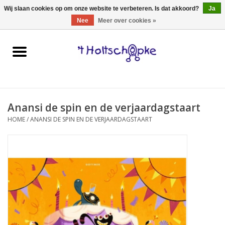
0 Artikelen - €0,00
Wij slaan cookies op om onze website te verbeteren. Is dat akkoord?
Ja
Nee
Meer over cookies »
Home
speelgoed
Anansi de spin en de verjaardagstaart
spellen
HOME
/
ANANSI DE SPIN EN DE VERJAARDAGSTAART
onderweg
schmink & make-up
hebbedingen
kinderkamer