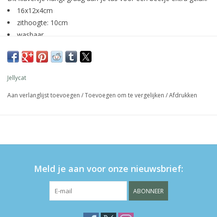
16x12x4cm
zithoogte: 10cm
wasbaar
afwasbaar met een vochtige doek
LET OP: niet geschikt voor kinderen onder 12 maanden
Jellycat
Aan verlanglijst toevoegen
/
Toevoegen om te vergelijken
/
Afdrukken
Meld je aan voor onze nieuwsbrief:
ABONNEER