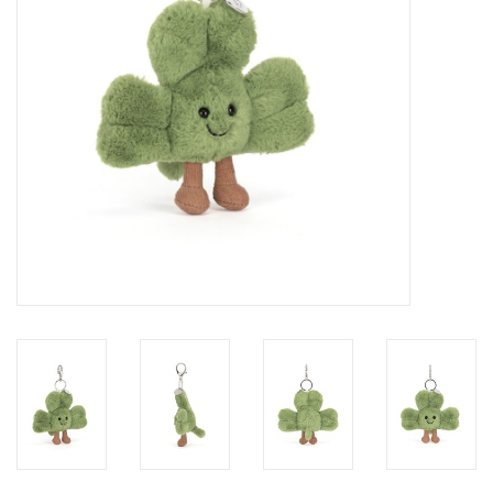
eten & drinken
knuffels
boeken
SALE
Blogs
Merken