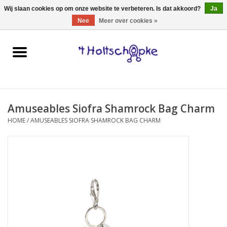
0 Artikelen - €0,00
Wij slaan cookies op om onze website te verbeteren. Is dat akkoord?
Ja
Nee
Meer over cookies »
Home
speelgoed
Amuseables Siofra Shamrock Bag Charm
spellen
HOME
/
AMUSEABLES SIOFRA SHAMROCK BAG CHARM
onderweg
schmink & make-up
hebbedingen
kinderkamer