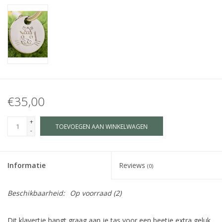
€35,00
+
TOEVOEGEN AAN WINKELWAGEN
-
Informatie
Reviews
(0)
Beschikbaarheid:
Op voorraad
(2)
Dit klavertje hangt graag aan je tas voor een beetje extra geluk.