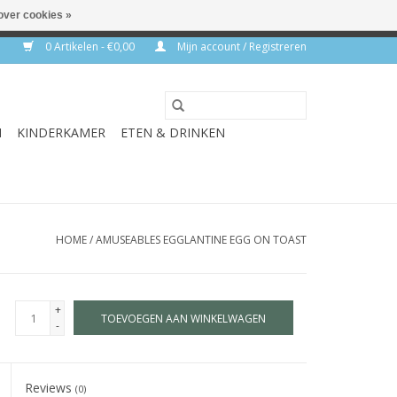
over cookies »
rkdagen
0 Artikelen - €0,00
Mijn account / Registreren
N
KINDERKAMER
ETEN & DRINKEN
HOME
/
AMUSEABLES EGGLANTINE EGG ON TOAST
+
TOEVOEGEN AAN WINKELWAGEN
-
Reviews
(0)