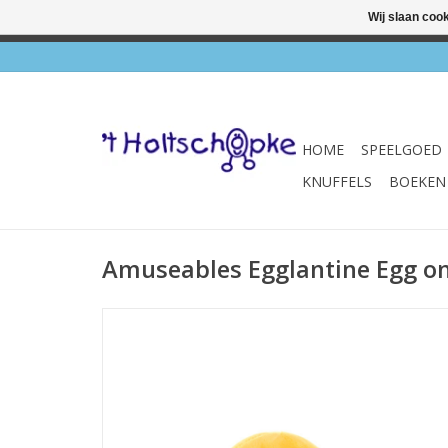
Wij slaan coo
✔ Wink
HOME
SPEELGOED
KNUFFELS
BOEKEN
Amuseables Egglantine Egg o