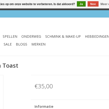
kies op om onze website te verbeteren. Is dat akkoord?
Ja
Nee
Meer 
el & webshop ✔ Gratis verzenden vanaf €75 ✔ Levertijd 1-3 we
SPELLEN
ONDERWEG
SCHMINK & MAKE-UP
HEBBEDINGE
SALE
BLOGS
MERKEN
n Toast
€35,00
Informatie