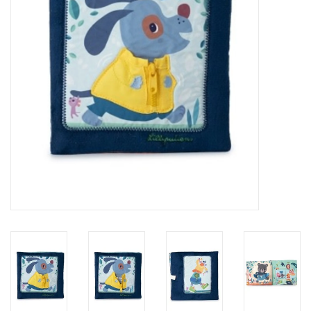
eten & drinken
knuffels
boeken
SALE
Blogs
Merken