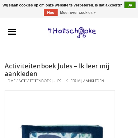
0 Artikelen - €0,00
Wij slaan cookies op om onze website te verbeteren. Is dat akkoord?
Ja
Nee
Meer over cookies »
Home
speelgoed
Activiteitenboek Jules – Ik leer mij
spellen
aankleden
HOME
/
ACTIVITEITENBOEK JULES – IK LEER MIJ AANKLEDEN
onderweg
schmink & make-up
hebbedingen
kinderkamer