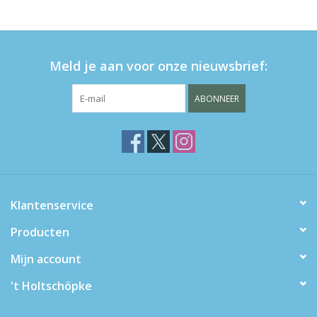
eten & drinken
Meld je aan voor onze nieuwsbrief:
knuffels
ABONNEER
boeken
SALE
Blogs
Klantenservice
Merken
Producten
Mijn account
't Holtschöpke