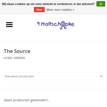
0 Artikelen - €0,00
Wij slaan cookies op om onze website te verbeteren. Is dat akkoord?
Ja
Nee
Meer over cookies »
Home
speelgoed
The Source
spellen
HOME
/
MERKEN
onderweg
schmink & make-up
hebbedingen
Geen producten gevonden!...
kinderkamer